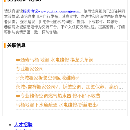
请认真阅读
服务协议www.ycxinxi.com/agreemt
，使用信息视为已知晓并同
意该协议;该信息由用户自行发布，其真实性、准确性和合法性由信息发布
者负责； 强烈建议：拒绝任何形式的理财、投资、下载软件、转帐等；
巷信网永城信息港作为交流平台，不介入任何交易过程，提高警惕，仔细
鉴别与实情是否一致，谨防诈骗。
关联信息
❤️通修马桶 地漏 水电维修 换龙头角阀
专业搬家公司
✅️永城搬家拆装空调回收维修✅️
永城√吉祥搬家公司√，拆装空调，加氟保养，高价回收旧空调。
❤️专业维修空调燃气热水器.修不好不收费
马桶地漏下水道疏通 水电维修/断丝取出/
人才招聘